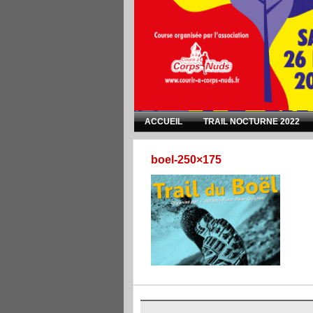
ACCUEIL
TRAIL NOCTURNE 2022
boel-250×175