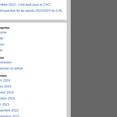
ntrée 2023 , c’est parti pour le CAC!
trospective fin de saison 2022/2023 du CAC
egories
urse
ito
ews
il
min
nnexion
oposer un article
hives
ril 2024
rs 2024
nvier 2024
tobre 2023
in 2023
vembre 2022
ptembre 2022