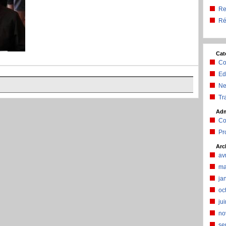
Re
Ré
Cat
Co
Ed
N
Tra
Ad
Co
Pr
Arc
av
ma
ja
oc
ju
no
se