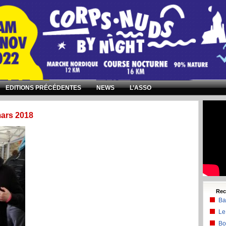
EDITIONS PRÉCÉDENTES
NEWS
L’ASSO
Enter 468x60 Banner Code Here
mars 2018
Rec
Ba
Le
Bo