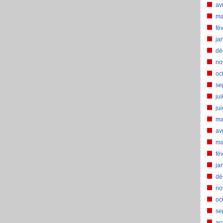
av
ma
fé
ja
dé
no
oc
se
jui
ju
ma
av
ma
fé
ja
dé
no
oc
se
ao