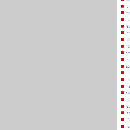
ju
ma
ma
fé
ja
dé
no
oc
se
ao
jui
ju
ma
av
ma
fé
ja
dé
no