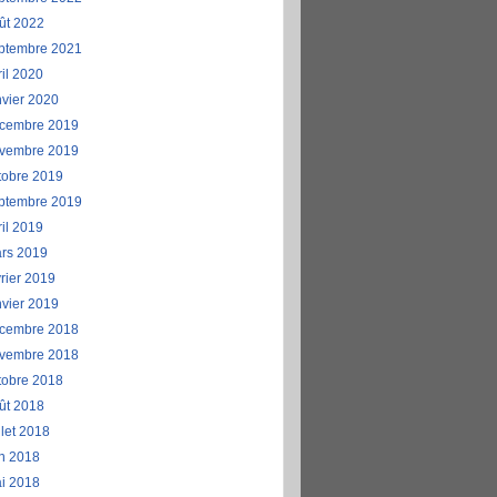
ût 2022
ptembre 2021
ril 2020
nvier 2020
cembre 2019
vembre 2019
tobre 2019
ptembre 2019
ril 2019
rs 2019
vrier 2019
nvier 2019
cembre 2018
vembre 2018
tobre 2018
ût 2018
llet 2018
in 2018
i 2018