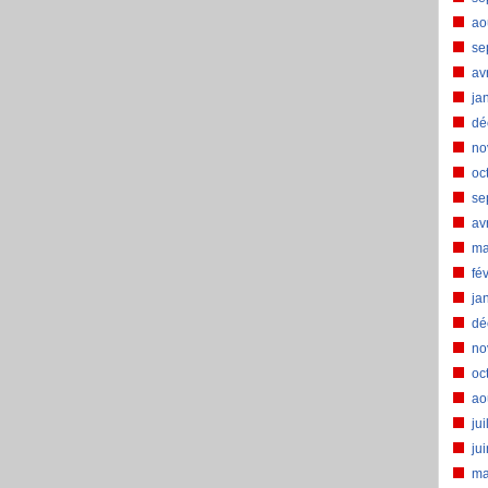
ao
se
av
ja
dé
no
oc
se
av
ma
fé
ja
dé
no
oc
ao
jui
ju
ma