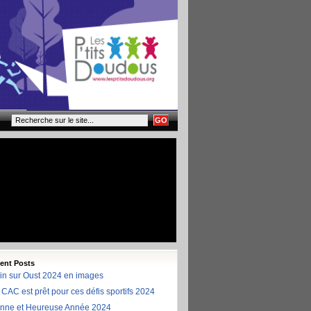
ent Posts
in sur Oust 2024 en images
 CAC est prêt pour ces défis sportifs 2024
nne et Heureuse Année 2024