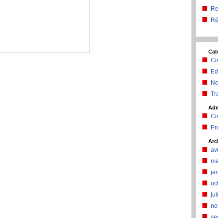
Re
Ré
Cat
Co
Ed
N
Tra
Ad
Co
Pr
Arc
av
ma
ja
oc
ju
no
se