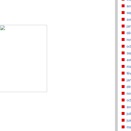
ao
se
av
ja
dé
no
oc
se
av
ma
fé
ja
dé
no
oc
ao
jui
ju
ma