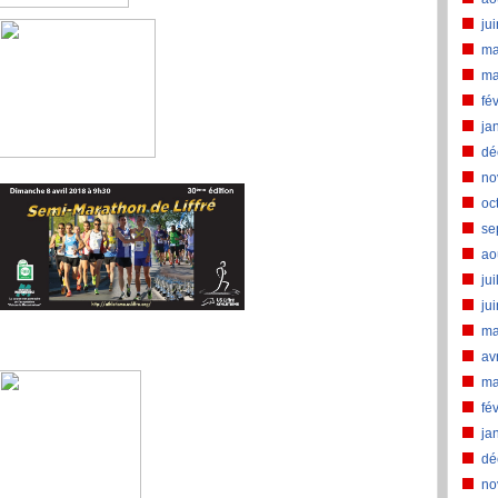
ju
ma
ma
fé
ja
dé
no
oc
se
ao
jui
ju
ma
av
ma
fé
ja
dé
no