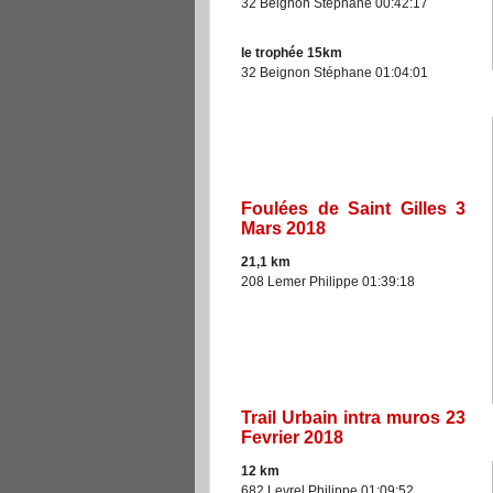
32 Beignon Stéphane 00:42:17
le trophée 15km
32 Beignon Stéphane 01:04:01
Foulées de Saint Gilles 3
Mars 2018
21,1 km
208 Lemer Philippe 01:39:18
Trail Urbain intra muros 23
Fevrier 2018
12 km
682 Levrel Philippe 01:09:52