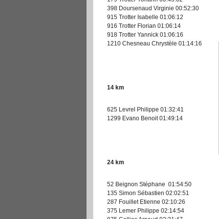
398 Doursenaud Virginie 00:52:30
915 Trotter Isabelle 01:06:12
916 Trotter Florian 01:06:14
918 Trotter Yannick 01:06:16
1210 Chesneau Chrystèle 01:14:16
14 km
625 Levrel Philippe 01:32:41
1299 Evano Benoit 01:49:14
24 km
52 Beignon Stéphane 01:54:50
135 Simon Sébastien 02:02:51
287 Fouillet Etienne 02:10:26
375 Lemer Philippe 02:14:54