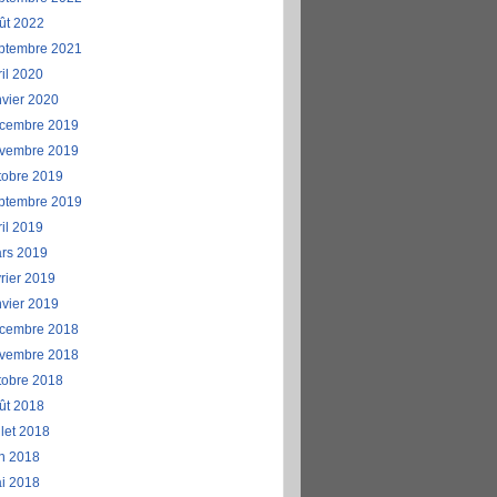
ût 2022
ptembre 2021
ril 2020
nvier 2020
cembre 2019
vembre 2019
tobre 2019
ptembre 2019
ril 2019
rs 2019
vrier 2019
nvier 2019
cembre 2018
vembre 2018
tobre 2018
ût 2018
llet 2018
in 2018
i 2018