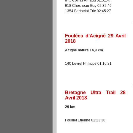
875 Collias Arnaud 02:31:47
918 Chesneau Guy 02:32:46
1354 Berthelot Eric 02:45:27
Foulées d’Acigné 29 Avril
2018
Acigné nature 14,9
km
140 Levrel Philippe 01:16:31
Bretagne Ultra Trail 28
Avril 2018
29
km
Fouillet Etienne 02:23:38