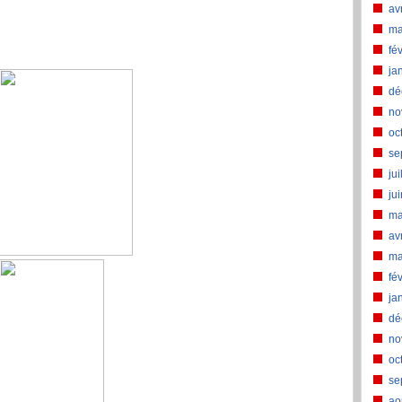
av
ma
fé
ja
dé
no
oc
se
jui
ju
ma
av
ma
fé
ja
dé
no
oc
se
ao