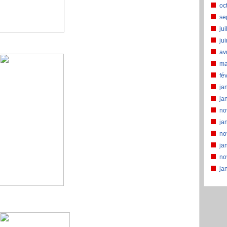
oc
se
jui
ju
av
ma
fé
ja
ja
no
ja
no
ja
no
ja