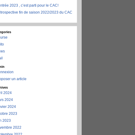
ntrée 2023 , c’est parti pour le CAC!
trospective fin de saison 2022/2023 du CAC
egories
urse
ito
ews
il
min
nnexion
oposer un article
hives
ril 2024
rs 2024
nvier 2024
tobre 2023
in 2023
vembre 2022
ptembre 2022