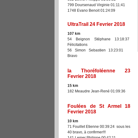
799 Doursenaud Virginie 01:11:41
1748 Evano Benoit 01:24:09
UltraTrail 24 Fevrier 2018
107 km
54 Beignon Stéphane 13:18:37
Félicitations
56 Simon Sebastien 13:23:01
Bravo
la Thoréfoléenne 23
Fevrier 2018
15 km
182 Meaudre Jean-René 01:09:36
Foulées de St Armel 18
Fevrier 2018
10 km
71 Fouillet Etienne 00:39:24 sous les
40 bravo, à confirmer!!!
141 Lemer Philippe 00:42:11