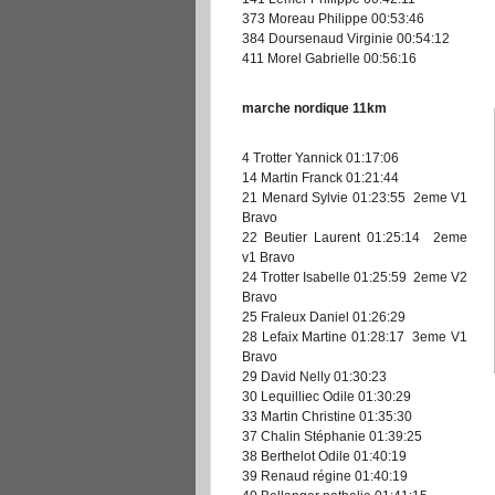
373 Moreau Philippe 00:53:46
384 Doursenaud Virginie 00:54:12
411 Morel Gabrielle 00:56:16
marche nordique 11km
4 Trotter Yannick 01:17:06
14 Martin Franck 01:21:44
21 Menard Sylvie 01:23:55 2eme V1
Bravo
22 Beutier Laurent 01:25:14 2eme
v1 Bravo
24 Trotter Isabelle 01:25:59 2eme V2
Bravo
25 Fraleux Daniel 01:26:29
28 Lefaix Martine 01:28:17 3eme V1
Bravo
29 David Nelly 01:30:23
30 Lequilliec Odile 01:30:29
33 Martin Christine 01:35:30
37 Chalin Stéphanie 01:39:25
38 Berthelot Odile 01:40:19
39 Renaud régine 01:40:19