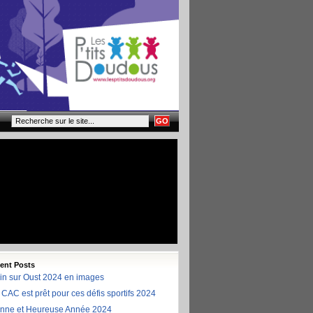
ent Posts
in sur Oust 2024 en images
 CAC est prêt pour ces défis sportifs 2024
nne et Heureuse Année 2024