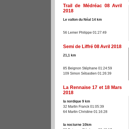
Trail de Médréac 08 Avril
2018
Le vallon du Néal 14
km
56 Lemer Philippe 01:27:49
Semi de Liffré 08 Avril 2018
21,1
km
85 Beignon Stéphane 01:24:59
109 Simon Sébastien 01:26:39
La Rennaise 17 et 18 Mars
2018
la nordique 9
km
32 Martin Franck 01:05:39
64 Martin Christine 01:16:28
la nocturne 10km