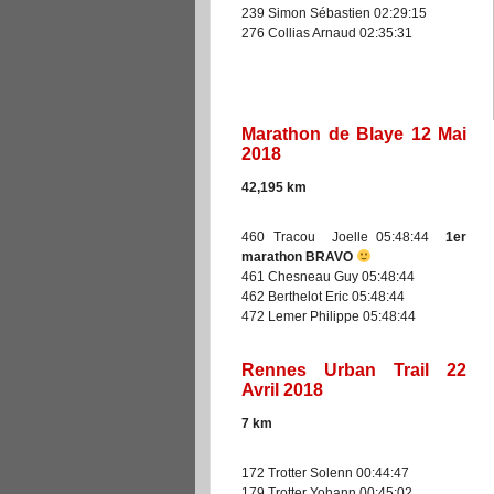
239 Simon Sébastien 02:29:15
276 Collias Arnaud 02:35:31
Marathon de Blaye 12 Mai
2018
42,195
km
460 Tracou Joelle 05:48:44
1er
marathon BRAVO
461 Chesneau Guy 05:48:44
462 Berthelot Eric 05:48:44
472 Lemer Philippe 05:48:44
Rennes Urban Trail 22
Avril 2018
7
km
172 Trotter Solenn 00:44:47
179 Trotter Yohann 00:45:02